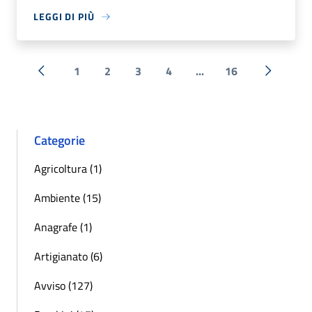
LEGGI DI PIÙ
1
2
3
4
...
16
« Precedente
Successi
Categorie
Agricoltura (1)
Ambiente (15)
Anagrafe (1)
Artigianato (6)
Avviso (127)