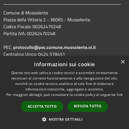
Comune di Mussolente
Piazza della Vittoria 2 - 36065 - Mussolente
Codice Fiscale: 00262470248
Partita IVA: 00262470248
PEC:
protocollo@pec.comune.mussolente.vi.it
Centralino Unico: 0424 578451
×
Informazioni sui cookie
Questo sito web utilizza cookie tecnici e assimilati strettamente
necessari al corretto funzionamento e alla navigazione del sito,
Prenotazione appuntamento
nonché un cookie tecnico analitico al solo fine di elaborare
Segnalazione disservizio
informazioni statistiche, aggregate e anonime.
Per maggiori dettagli, può consultare la cookie policy al seguente
link
Leggi le FAQ
RIFIUTA TUTTO
ACCETTA TUTTO
Richiesta assistenza
MOSTRA DETTAGLI