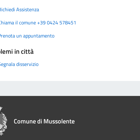
Richiedi Assistenza
Chiama il comune +39 0424 578451
Prenota un appuntamento
lemi in città
Segnala disservizio
Comune di Mussolente