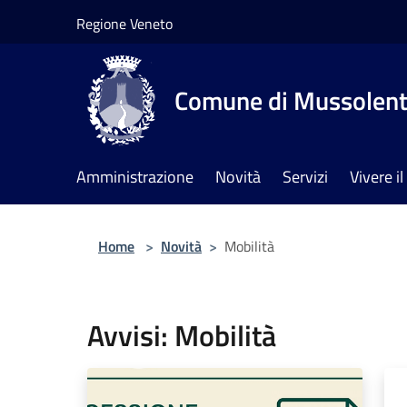
Salta al contenuto principale
Regione Veneto
Comune di Mussolen
Amministrazione
Novità
Servizi
Vivere 
Home
>
Novità
>
Mobilità
Avvisi: Mobilità