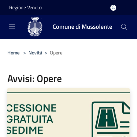
Salta al contenuto principale
Regione Veneto
Comune di Mussolente
Home
>
Novità
>
Opere
Avvisi: Opere