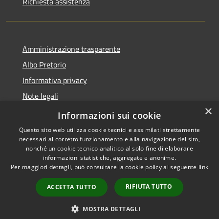
Richiesta assistenza
Amministrazione trasparente
Albo Pretorio
Informativa privacy
Note legali
×
Dichiarazione di accessibilità
Informazioni sui cookie
Questo sito web utilizza cookie tecnici e assimilati strettamente
necessari al corretto funzionamento e alla navigazione del sito,
nonché un cookie tecnico analitico al solo fine di elaborare
informazioni statistiche, aggregate e anonime.
RSS
Copyright © 2026 • Comune di
Per maggiori dettagli, può consultare la cookie policy al seguente
link
Accessibilità
Mussolente • Powered by
Privacy
Municipium
Accesso
•
RIFIUTA TUTTO
ACCETTA TUTTO
Cookie
redazione
Mappa del sito
MOSTRA DETTAGLI