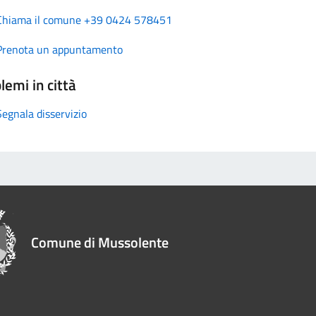
Chiama il comune +39 0424 578451
Prenota un appuntamento
lemi in città
Segnala disservizio
Comune di Mussolente