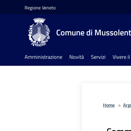
Salta al contenuto principale
Regione Veneto
Comune di Mussolen
Amministrazione
Novità
Servizi
Vivere 
Home
>
Arg