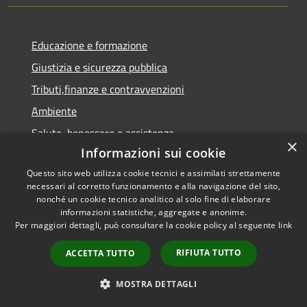
Educazione e formazione
Giustizia e sicurezza pubblica
Tributi,finanze e contravvenzioni
Ambiente
Salute, benessere e assistenza
×
Informazioni sui cookie
Autorizzazioni
Questo sito web utilizza cookie tecnici e assimilati strettamente
necessari al corretto funzionamento e alla navigazione del sito,
NOVITÀ
nonché un cookie tecnico analitico al solo fine di elaborare
informazioni statistiche, aggregate e anonime.
Notizie
Per maggiori dettagli, può consultare la cookie policy al seguente
link
Comunicati
RIFIUTA TUTTO
ACCETTA TUTTO
Avvisi
MOSTRA DETTAGLI
VIVERE IL COMUNE