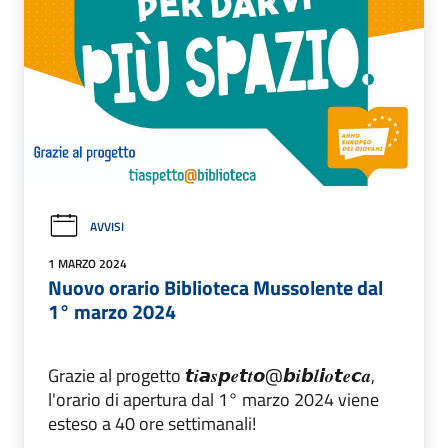
AVVISI
1 MARZO 2024
Nuovo orario Biblioteca Mussolente dal
1° marzo 2024
Grazie al progetto 𝙩𝒊𝙖𝒔𝙥𝒆𝙩𝒕𝙤@𝙗𝒊𝙗𝒍𝙞𝒐𝙩𝒆𝙘𝒂,
l'orario di apertura dal 1° marzo 2024 viene
esteso a 40 ore settimanali!