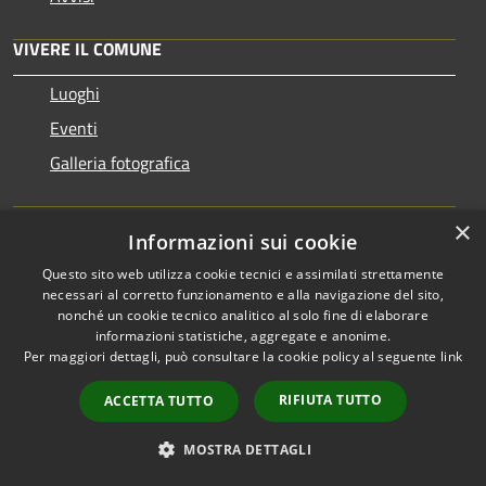
VIVERE IL COMUNE
Luoghi
Eventi
Galleria fotografica
CONTATTI
×
Informazioni sui cookie
Questo sito web utilizza cookie tecnici e assimilati strettamente
Comune di Mussolente
necessari al corretto funzionamento e alla navigazione del sito,
Piazza della Vittoria 2 - 36065 - Mussolente
nonché un cookie tecnico analitico al solo fine di elaborare
Codice Fiscale: 00262470248
informazioni statistiche, aggregate e anonime.
Partita IVA: 00262470248
Per maggiori dettagli, può consultare la cookie policy al seguente
link
RIFIUTA TUTTO
ACCETTA TUTTO
PEC:
protocollo@pec.comune.mussolente.vi.it
Centralino Unico: 0424 578451
MOSTRA DETTAGLI