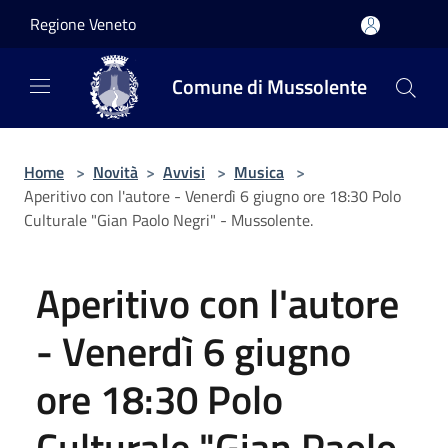
Salta al contenuto principale
Regione Veneto
Comune di Mussolente
Home
>
Novità
>
Avvisi
>
Musica
>
Aperitivo con l'autore - Venerdì 6 giugno ore 18:30 Polo
Culturale "Gian Paolo Negri" - Mussolente.
Aperitivo con l'autore
- Venerdì 6 giugno
ore 18:30 Polo
Culturale "Gian Paolo