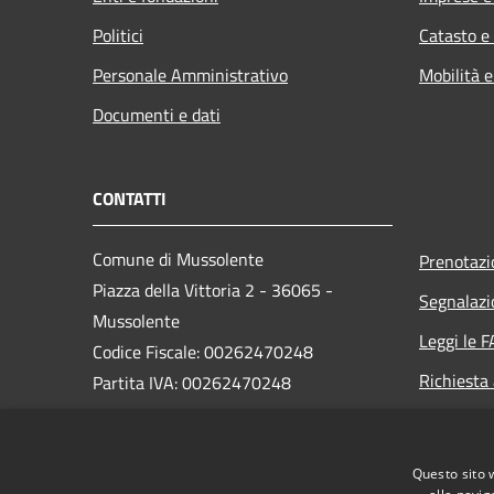
Politici
Catasto e
Personale Amministrativo
Mobilità e
Documenti e dati
CONTATTI
Comune di Mussolente
Prenotaz
Piazza della Vittoria 2 - 36065 -
Segnalazi
Mussolente
Leggi le 
Codice Fiscale: 00262470248
Richiesta
Partita IVA: 00262470248
PEC:
protocollo@pec.comune.mussolente.vi.it
Questo sito 
Centralino Unico: 0424 578451