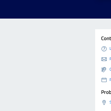
Cont
Prob