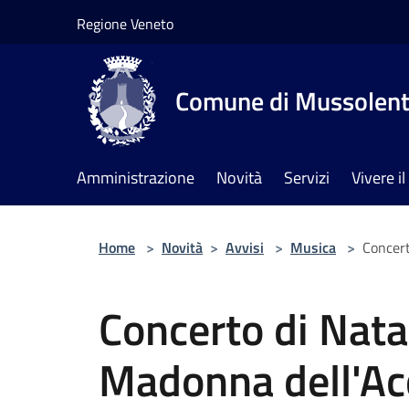
Salta al contenuto principale
Regione Veneto
Comune di Mussolen
Amministrazione
Novità
Servizi
Vivere 
Home
>
Novità
>
Avvisi
>
Musica
>
Concert
Concerto di Natal
Madonna dell'A