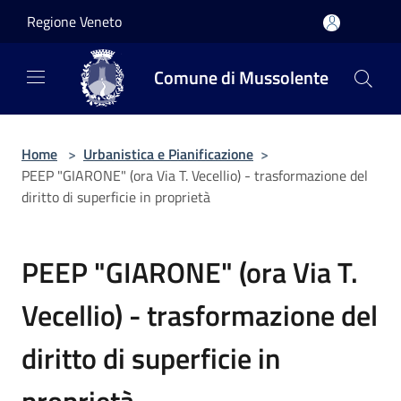
Salta al contenuto principale
Regione Veneto
Comune di Mussolente
Home
>
Urbanistica e Pianificazione
>
PEEP "GIARONE" (ora Via T. Vecellio) - trasformazione del
diritto di superficie in proprietà
PEEP "GIARONE" (ora Via T.
Vecellio) - trasformazione del
diritto di superficie in
proprietà