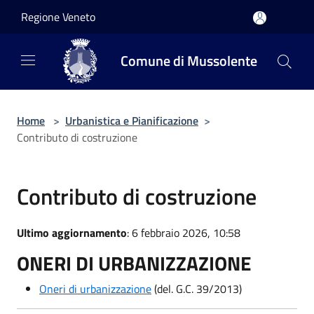
Salta al contenuto principale
Regione Veneto
Comune di Mussolente
Home
>
Urbanistica e Pianificazione
>
Contributo di costruzione
Contributo di costruzione
Ultimo aggiornamento
: 6 febbraio 2026, 10:58
ONERI DI URBANIZZAZIONE
Oneri di urbanizzazione
(del. G.C. 39/2013)