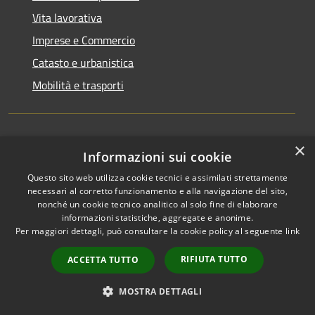
Vita lavorativa
Imprese e Commercio
Catasto e urbanistica
Mobilità e trasporti
×
Educazione e formazione
Informazioni sui cookie
Giustizia e sicurezza pubblica
Questo sito web utilizza cookie tecnici e assimilati strettamente
necessari al corretto funzionamento e alla navigazione del sito,
Tributi,finanze e contravvenzioni
nonché un cookie tecnico analitico al solo fine di elaborare
informazioni statistiche, aggregate e anonime.
Ambiente
Per maggiori dettagli, può consultare la cookie policy al seguente
link
Salute, benessere e assistenza
RIFIUTA TUTTO
ACCETTA TUTTO
Autorizzazioni
MOSTRA DETTAGLI
NOVITÀ