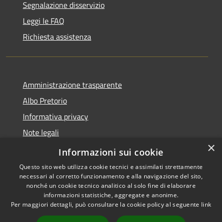
Segnalazione disservizio
Leggi le FAQ
Richiesta assistenza
Amministrazione trasparente
Albo Pretorio
Informativa privacy
Note legali
×
Dichiarazione di accessibilità
Informazioni sui cookie
Questo sito web utilizza cookie tecnici e assimilati strettamente
necessari al corretto funzionamento e alla navigazione del sito,
nonché un cookie tecnico analitico al solo fine di elaborare
informazioni statistiche, aggregate e anonime.
RSS
Copyright © 2026 • Comune di
Per maggiori dettagli, può consultare la cookie policy al seguente
link
Accessibilità
Mussolente • Powered by
Privacy
Municipium
Accesso