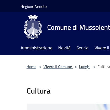
Salta al contenuto principale
Regione Veneto
Comune di Mussolen
Amministrazione
Novità
Servizi
Vivere 
Home
>
Vivere il Comune
>
Luoghi
>
Cultura
Cultura