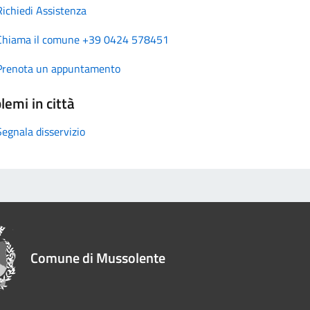
Richiedi Assistenza
Chiama il comune +39 0424 578451
Prenota un appuntamento
lemi in città
Segnala disservizio
Comune di Mussolente