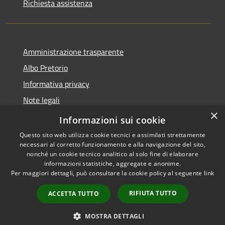
Richiesta assistenza
Amministrazione trasparente
Albo Pretorio
Informativa privacy
Note legali
×
Dichiarazione di accessibilità
Informazioni sui cookie
Questo sito web utilizza cookie tecnici e assimilati strettamente
necessari al corretto funzionamento e alla navigazione del sito,
nonché un cookie tecnico analitico al solo fine di elaborare
informazioni statistiche, aggregate e anonime.
RSS
Copyright © 2026 • Comune di
Per maggiori dettagli, può consultare la cookie policy al seguente
link
Accessibilità
Mussolente • Powered by
Privacy
Municipium
Accesso
•
RIFIUTA TUTTO
ACCETTA TUTTO
Cookie
redazione
Mappa del sito
MOSTRA DETTAGLI