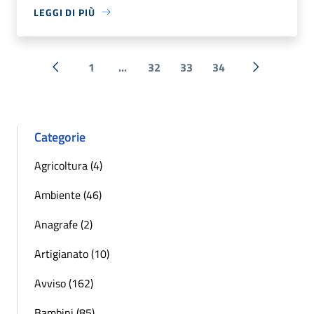
LEGGI DI PIÙ
1
...
32
33
34
« Precedente
Successiva 
Categorie
Agricoltura (4)
Ambiente (46)
Anagrafe (2)
Artigianato (10)
Avviso (162)
Bambini (85)