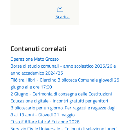
PDF
Scarica
Contenuti correlati
Operazione Mato Grosso
Borse di studio comunali - anno scolastico 2025/26 e
anno accademico 2024/25
Filò tra i libri - Giardino Biblioteca Comunale giovedì 25
giugno alle ore 17:00
2 Giugno - Cerimonia di consegna delle Costituzioni
Educazione digitale - incontri gratuiti per genitori
Bibliotecario per un giorno. Per ragazzi e ragazze dagli
8 ai 13 anni - Giovedì 21 maggio
Ci sto? Affare fatica! Edizione 2026
Servizio Civile Universale - Colloqui di selezione lunedì