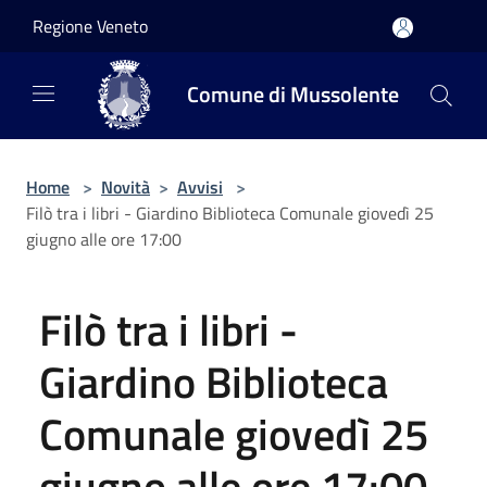
Salta al contenuto principale
Regione Veneto
Comune di Mussolente
Home
>
Novità
>
Avvisi
>
Filò tra i libri - Giardino Biblioteca Comunale giovedì 25
giugno alle ore 17:00
Filò tra i libri -
Giardino Biblioteca
Comunale giovedì 25
giugno alle ore 17:00