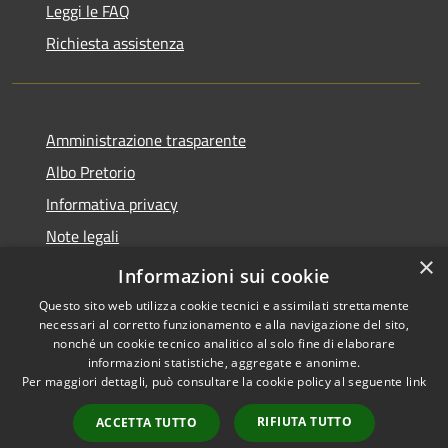
Leggi le FAQ
Richiesta assistenza
Amministrazione trasparente
Albo Pretorio
Informativa privacy
Note legali
×
Dichiarazione di accessibilità
Informazioni sui cookie
Questo sito web utilizza cookie tecnici e assimilati strettamente
necessari al corretto funzionamento e alla navigazione del sito,
nonché un cookie tecnico analitico al solo fine di elaborare
informazioni statistiche, aggregate e anonime.
RSS
Copyright © 2026 • Comune di
Per maggiori dettagli, può consultare la cookie policy al seguente
link
Accessibilità
Mussolente • Powered by
Privacy
Municipium
Accesso
•
RIFIUTA TUTTO
ACCETTA TUTTO
Cookie
redazione