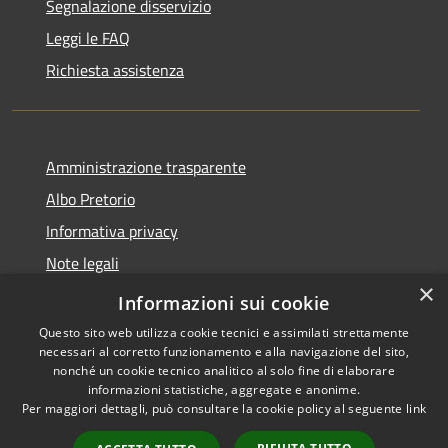
Segnalazione disservizio
Leggi le FAQ
Richiesta assistenza
Amministrazione trasparente
Albo Pretorio
Informativa privacy
Note legali
×
Dichiarazione di accessibilità
Informazioni sui cookie
Questo sito web utilizza cookie tecnici e assimilati strettamente
necessari al corretto funzionamento e alla navigazione del sito,
nonché un cookie tecnico analitico al solo fine di elaborare
informazioni statistiche, aggregate e anonime.
RSS
Copyright © 2026 • Comune di
Per maggiori dettagli, può consultare la cookie policy al seguente
link
Accessibilità
Mussolente • Powered by
Privacy
Municipium
Accesso
•