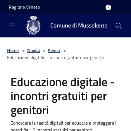
Salta al contenuto principale
Regione Veneto
Comune di Mussolente
Home
>
Novità
>
Avvisi
>
Educazione digitale - incontri gratuiti per genitori
Educazione digitale -
incontri gratuiti per
genitori
Conoscere le realtà digitali per educare e proteggere i
nostri figli: 2 incontri gratuiti per genitori