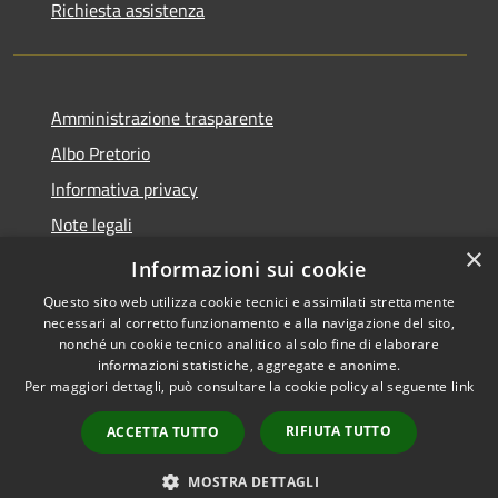
Richiesta assistenza
Amministrazione trasparente
Albo Pretorio
Informativa privacy
Note legali
×
Dichiarazione di accessibilità
Informazioni sui cookie
Questo sito web utilizza cookie tecnici e assimilati strettamente
necessari al corretto funzionamento e alla navigazione del sito,
nonché un cookie tecnico analitico al solo fine di elaborare
informazioni statistiche, aggregate e anonime.
RSS
Copyright © 2026 • Comune di
Per maggiori dettagli, può consultare la cookie policy al seguente
link
Accessibilità
Mussolente • Powered by
Privacy
Municipium
Accesso
•
RIFIUTA TUTTO
ACCETTA TUTTO
Cookie
redazione
Mappa del sito
MOSTRA DETTAGLI