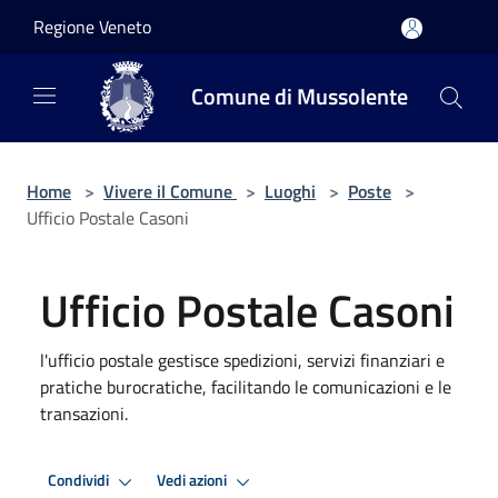
Salta al contenuto principale
Regione Veneto
Comune di Mussolente
Home
>
Vivere il Comune
>
Luoghi
>
Poste
>
Ufficio Postale Casoni
Ufficio Postale Casoni
l'ufficio postale gestisce spedizioni, servizi finanziari e
pratiche burocratiche, facilitando le comunicazioni e le
transazioni.
Condividi
Vedi azioni