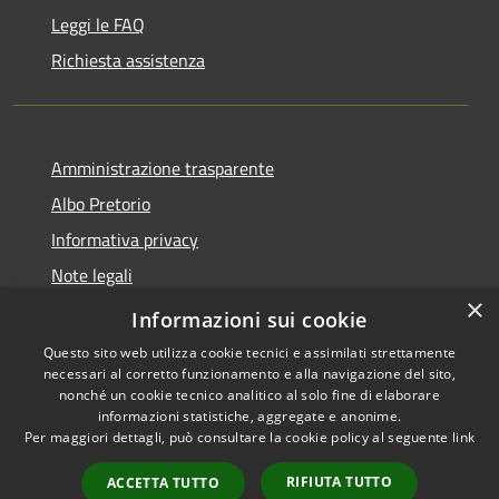
Leggi le FAQ
Richiesta assistenza
Amministrazione trasparente
Albo Pretorio
Informativa privacy
Note legali
×
Dichiarazione di accessibilità
Informazioni sui cookie
Questo sito web utilizza cookie tecnici e assimilati strettamente
necessari al corretto funzionamento e alla navigazione del sito,
nonché un cookie tecnico analitico al solo fine di elaborare
informazioni statistiche, aggregate e anonime.
RSS
Copyright © 2026 • Comune di
Per maggiori dettagli, può consultare la cookie policy al seguente
link
Accessibilità
Mussolente • Powered by
Privacy
Municipium
Accesso
•
RIFIUTA TUTTO
ACCETTA TUTTO