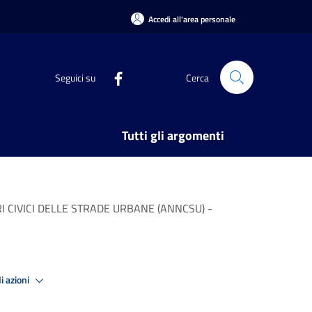
Accedi all'area personale
Seguici su
Cerca
Tutti gli argomenti
RI CIVICI DELLE STRADE URBANE (ANNCSU) -
i azioni