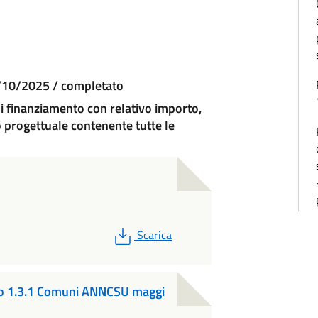
1/10/2025 / completato
 di finanziamento con relativo importo,
to progettuale contenente tutte le
PDF
Scarica
so 1.3.1 Comuni ANNCSU maggi