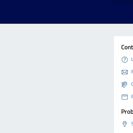
Cont
Prob