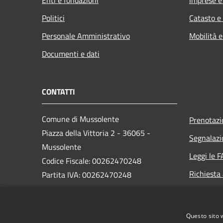
Enti e fondazioni
Imprese 
Politici
Catasto e
Personale Amministrativo
Mobilità e
Documenti e dati
CONTATTI
Comune di Mussolente
Prenotaz
Piazza della Vittoria 2 - 36065 -
Segnalazi
Mussolente
Leggi le 
Codice Fiscale: 00262470248
Richiesta
Partita IVA: 00262470248
PEC:
protocollo@pec.comune.mussolente.vi.it
Questo sito 