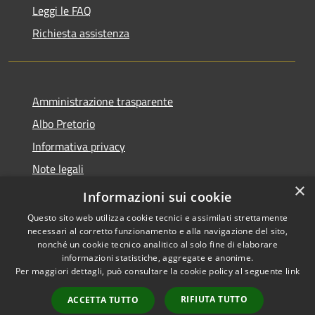
Leggi le FAQ
Richiesta assistenza
Amministrazione trasparente
Albo Pretorio
Informativa privacy
Note legali
×
Dichiarazione di accessibilità
Informazioni sui cookie
Questo sito web utilizza cookie tecnici e assimilati strettamente
necessari al corretto funzionamento e alla navigazione del sito,
nonché un cookie tecnico analitico al solo fine di elaborare
informazioni statistiche, aggregate e anonime.
RSS
Copyright © 2026 • Comune di
Per maggiori dettagli, può consultare la cookie policy al seguente
link
Accessibilità
Mussolente • Powered by
Privacy
Municipium
Accesso
•
RIFIUTA TUTTO
ACCETTA TUTTO
Cookie
redazione