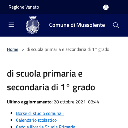
Salta al contenuto principale
Regione Veneto
Comune di Mussolente
Home
>
di scuola primaria e secondaria di 1° grado
di scuola primaria e
secondaria di 1° grado
Ultimo aggiornamento
: 28 ottobre 2021, 08:44
Borse di studio comunali
Calendario scolastico
Cedole librarie Scuola Primaria