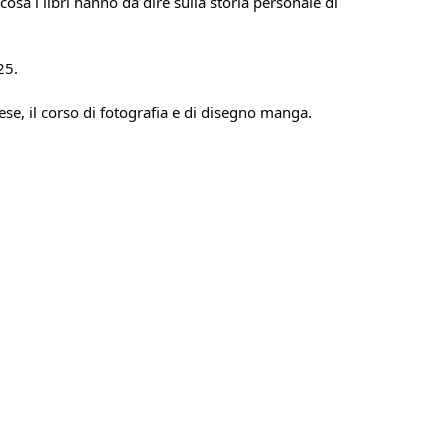
𝒏𝙜” per scoprire cosa i libri hanno da dire sulla storia personale di 
25.
se, il corso di fotografia e di disegno manga.