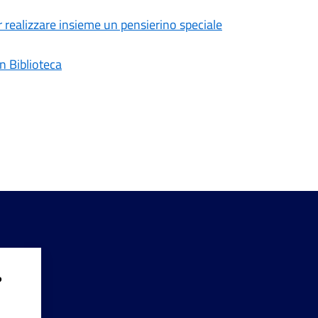
 realizzare insieme un pensierino speciale
n Biblioteca
?