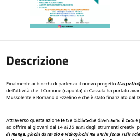
Descrizione
Finalmente ai blocchi di partenza il nuovo progetto 𝙩𝒊𝙖𝒔𝙥𝒆𝙩𝒕𝙤
dell'attività che il Comune (capofila) di Cassola ha portato ava
Mussolente e Romano d'Ezzelino e che è stato finanziato dal Di
Attraverso questa azione 𝐥e t𝐫e b𝐢b𝐥i𝐨t𝐞c𝐡e d𝐢v𝐞r𝐫a𝐧n𝐨 𝐢l c𝐮o𝐫e p𝐮
ad offrire ai giovani dai 𝟏4 a𝐢 𝟑5 a𝐧n𝐢 degli strumenti creativi per conos
𝒅𝙞 𝙢𝒂𝙣𝒈𝙖, 𝒈𝙞𝒐𝙘𝒉𝙞 𝙙𝒂 𝒕𝙖𝒗𝙤𝒍𝙤 𝙚 𝙫𝒊𝙙𝒆𝙤𝒈𝙞𝒐𝙘𝒉𝙞 𝙢𝒂 𝒂𝙣𝒄𝙝𝒆 𝒇𝙤𝒄𝙪𝒔 𝒔𝙪𝒍𝙡𝒆 𝒔𝙘𝒊𝙚𝒏