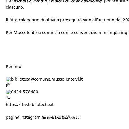
𝒆 𝒅𝙞 𝙥𝒐𝙙𝒄𝙖𝒔𝙩 𝙚, 𝒂𝙣𝒄𝙤𝒓𝙖, 𝒔𝙚𝒔𝙨𝒊𝙤𝒏𝙞 𝙙𝒊 “𝙗𝒐𝙤𝒌 𝒄𝙤𝒖𝙣𝒔𝙚𝒍𝙞
ciascuno.
Il fitto calendario di attività proseguirà sino all'autunno del 20
Per Mussolente si comincia con le conversazioni in lingua ingle
Per info:
biblioteca@comune.mussolente.vi.it
0424-578480
https://rbv.biblioteche.it
pagina instagram 𝒕𝙞𝒂𝙨𝒑𝙚𝒕𝙩𝒐𝙞𝒏𝙗𝒊𝙗𝒍𝙞𝒐𝙩𝒆𝙘𝒂