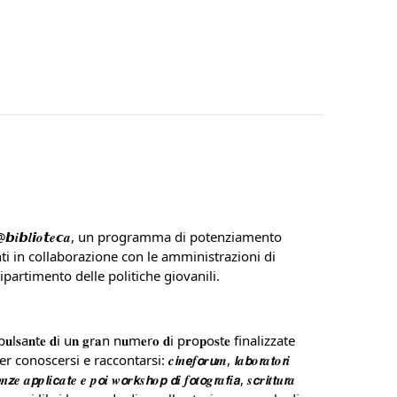
@𝙗𝒊𝙗𝒍𝙞𝒐𝙩𝒆𝙘𝒂, un programma di potenziamento 
nti in collaborazione con le amministrazioni di 
partimento delle politiche giovanili.
l𝐬a𝐧t𝐞 𝐝i u𝐧 𝐠r𝐚n n𝐮m𝐞r𝐨 𝐝i p𝐫o𝐩o𝐬t𝐞 finalizzate 
cersi e raccontarsi: 𝒄𝙞𝒏𝙚𝒇𝙤𝒓𝙪𝒎, 𝙡𝒂𝙗𝒐𝙧𝒂𝙩𝒐𝙧𝒊 
𝒆 𝒂𝙥𝒑𝙡𝒊𝙘𝒂𝙩𝒆 𝒆 𝒑𝙤𝒊 𝒘𝙤𝒓𝙠𝒔𝙝𝒐𝙥 𝙙𝒊 𝒇𝙤𝒕𝙤𝒈𝙧𝒂𝙛𝒊𝙖, 𝒔𝙘𝒓𝙞𝒕𝙩𝒖𝙧𝒂 