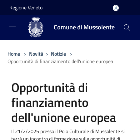
Salta al contenuto principale
Regione Veneto
Comune di Mussolente
Home
>
Novità
>
Notizie
>
Opportunità di finanziamento dell'unione europea
Opportunità di
finanziamento
dell'unione europea
Il 21/2/2025 presso il Polo Culturale di Mussolente si
terrà un incontro di formazione sulle opportunità di