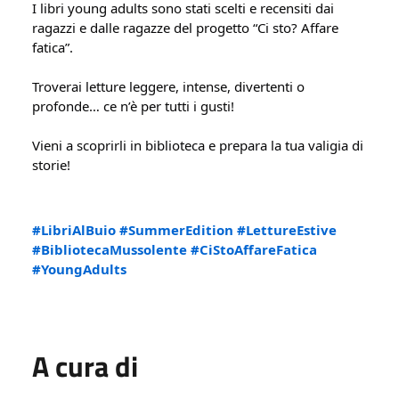
I libri young adults sono stati scelti e recensiti dai 
ragazzi e dalle ragazze del progetto “Ci sto? Affare 
fatica”.
Troverai letture leggere, intense, divertenti o 
profonde… ce n’è per tutti i gusti!
Vieni a scoprirli in biblioteca e prepara la tua valigia di 
storie!
#LibriAlBuio
#SummerEdition
#LettureEstive
#BibliotecaMussolente
#CiStoAffareFatica
#YoungAdults
A cura di