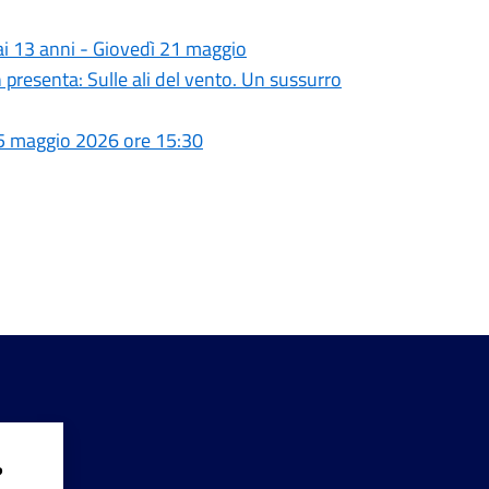
 ai 13 anni - Giovedì 21 maggio
 presenta: Sulle ali del vento. Un sussurro
 25 maggio 2026 ore 15:30
?