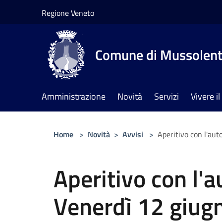
Salta al contenuto principale
Regione Veneto
Comune di Mussolen
Amministrazione
Novità
Servizi
Vivere 
Home
>
Novità
>
Avvisi
>
Aperitivo con l'aut
Aperitivo con l'au
Venerdì 12 giugn