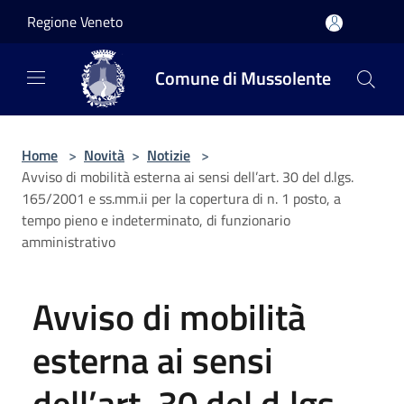
Salta al contenuto principale
Regione Veneto
Comune di Mussolente
Home
>
Novità
>
Notizie
>
Avviso di mobilità esterna ai sensi dell’art. 30 del d.lgs.
165/2001 e ss.mm.ii per la copertura di n. 1 posto, a
tempo pieno e indeterminato, di funzionario
amministrativo
Avviso di mobilità
esterna ai sensi
dell’art. 30 del d.lgs.