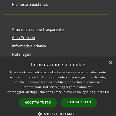
Richiesta assistenza
Amministrazione trasparente
Albo Pretorio
Informativa privacy
Note legali
×
Dichiarazione di accessibilità
Informazioni sui cookie
Questo sito web utilizza cookie tecnici e assimilati strettamente
necessari al corretto funzionamento e alla navigazione del sito,
nonché un cookie tecnico analitico al solo fine di elaborare
informazioni statistiche, aggregate e anonime.
RSS
Copyright © 2026 • Comune di
Per maggiori dettagli, può consultare la cookie policy al seguente
link
Accessibilità
Mussolente • Powered by
Privacy
Municipium
Accesso
•
RIFIUTA TUTTO
ACCETTA TUTTO
Cookie
redazione
Mappa del sito
MOSTRA DETTAGLI