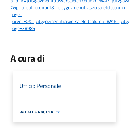
p_p_id=jcitygovmenutrasversaleleftcolumn_WAR_jcitygo
2&p_p_col_count=1&_jcitygovmenutrasversaleleftcolumn_
page-
parent=0&_jcitygovmenutrasversaleleftcolumn_WAR_jcityg
page=38985
A cura di
Ufficio Personale
VAI ALLA PAGINA