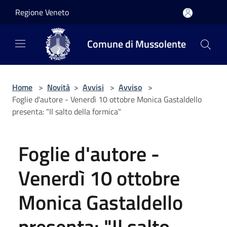
Salta al contenuto principale
Regione Veneto
Comune di Mussolente
Home
>
Novità
>
Avvisi
>
Avviso
>
Foglie d'autore - Venerdì 10 ottobre Monica Gastaldello
presenta: "Il salto della formica"
Foglie d'autore -
Venerdì 10 ottobre
Monica Gastaldello
presenta: "Il salto