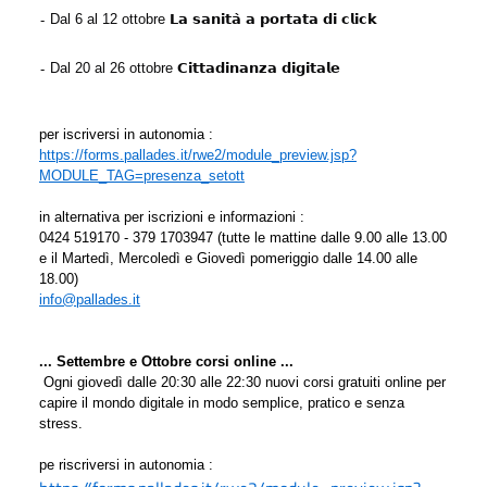
 Dal 6 al 12 ottobre 𝗟𝗮 𝘀𝗮𝗻𝗶𝘁𝗮̀ 𝗮 𝗽𝗼𝗿𝘁𝗮𝘁𝗮 𝗱𝗶 𝗰𝗹𝗶𝗰𝗸
-
 Dal 20 al 26 ottobre 𝗖𝗶𝘁𝘁𝗮𝗱𝗶𝗻𝗮𝗻𝘇𝗮 𝗱𝗶𝗴𝗶𝘁𝗮𝗹𝗲
-
per iscriversi in autonomia :
https://forms.pallades.it/rwe2/module_preview.jsp?
MODULE_TAG=presenza_setott
in alternativa per iscrizioni e informazioni :
0424 519170 - 379 1703947 (tutte le mattine dalle 9.00 alle 13.00
e il Martedì, Mercoledì e Giovedì pomeriggio dalle 14.00 alle
18.00)
info@pallades.it
... Settembre e Ottobre corsi online ...
Ogni giovedì dalle 20:30 alle 22:30 nuovi corsi gratuiti online per
capire il mondo digitale in modo semplice, pratico e senza
stress.
pe riscriversi in autonomia :