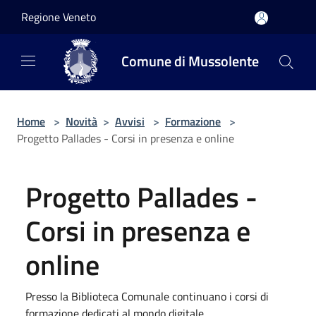
Salta al contenuto principale
Regione Veneto
Comune di Mussolente
Home
>
Novità
>
Avvisi
>
Formazione
>
Progetto Pallades - Corsi in presenza e online
Progetto Pallades -
Corsi in presenza e
online
Presso la Biblioteca Comunale continuano i corsi di
formazione dedicati al mondo digitale