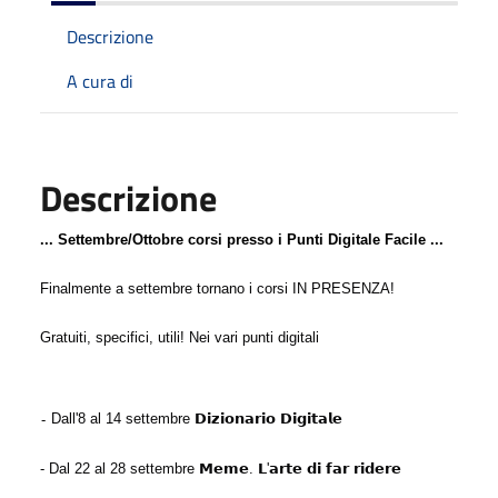
Descrizione
A cura di
Descrizione
... Settembre/Ottobre corsi presso i Punti Digitale Facile ...
Finalmente a settembre tornano i corsi IN PRESENZA!
Gratuiti, specifici, utili! Nei vari punti digitali
 Dall'8 al 14 settembre 𝗗𝗶𝘇𝗶𝗼𝗻𝗮𝗿𝗶𝗼 𝗗𝗶𝗴𝗶𝘁𝗮𝗹𝗲
-
- Dal 22 al 28 settembre 𝗠𝗲𝗺𝗲. 𝗟'𝗮𝗿𝘁𝗲 𝗱𝗶 𝗳𝗮𝗿 𝗿𝗶𝗱𝗲𝗿𝗲