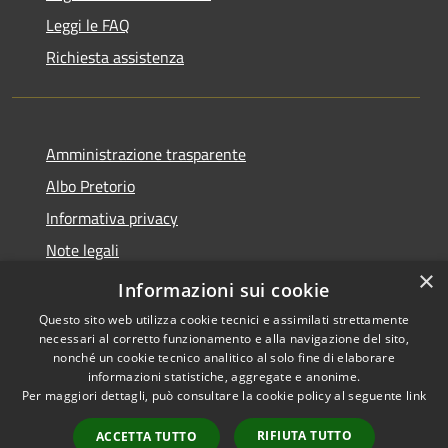
Leggi le FAQ
Richiesta assistenza
Amministrazione trasparente
Albo Pretorio
Informativa privacy
Note legali
×
Dichiarazione di accessibilità
Informazioni sui cookie
Questo sito web utilizza cookie tecnici e assimilati strettamente
necessari al corretto funzionamento e alla navigazione del sito,
nonché un cookie tecnico analitico al solo fine di elaborare
informazioni statistiche, aggregate e anonime.
RSS
Copyright © 2026 • Comune di
Per maggiori dettagli, può consultare la cookie policy al seguente
link
Accessibilità
Mussolente • Powered by
Privacy
Municipium
Accesso
•
RIFIUTA TUTTO
ACCETTA TUTTO