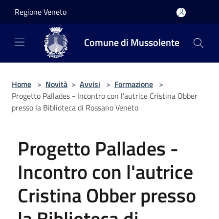
Salta al contenuto principale
Regione Veneto
Comune di Mussolente
Home
>
Novità
>
Avvisi
>
Formazione
>
Progetto Pallades - Incontro con l'autrice Cristina Obber
presso la Biblioteca di Rossano Veneto
Progetto Pallades -
Incontro con l'autrice
Cristina Obber presso
la Biblioteca di