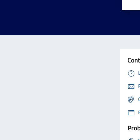
Cont
Prob