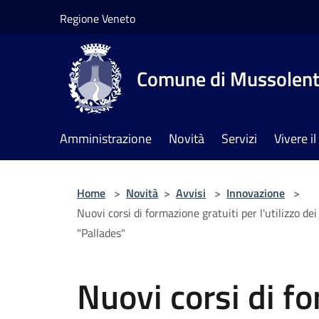
Salta al contenuto principale
Regione Veneto
Comune di Mussolen
Amministrazione
Novità
Servizi
Vivere 
Home
>
Novità
>
Avvisi
>
Innovazione
>
Nuovi corsi di formazione gratuiti per l'utilizzo de
"Pallades"
Nuovi corsi di f