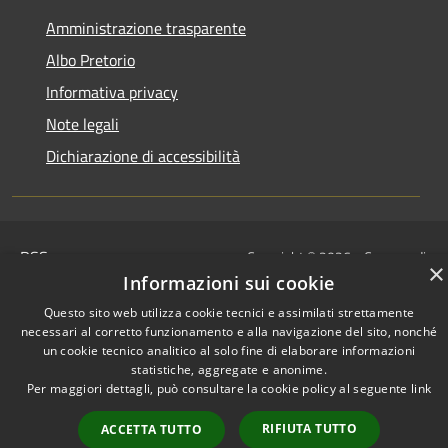
Amministrazione trasparente
Albo Pretorio
Informativa privacy
Note legali
Dichiarazione di accessibilità
RSS
Copyright © 2026 • Comune di
×
Accessibilità
Mussolente • Powered by
Informazioni sui cookie
Privacy
Municipium
Accesso
•
Questo sito web utilizza cookie tecnici e assimilati strettamente
Cookie
redazione
necessari al corretto funzionamento e alla navigazione del sito, nonché
Mappa del sito
un cookie tecnico analitico al solo fine di elaborare informazioni
statistiche, aggregate e anonime.
Per maggiori dettagli, può consultare la cookie policy al seguente
link
RIFIUTA TUTTO
ACCETTA TUTTO