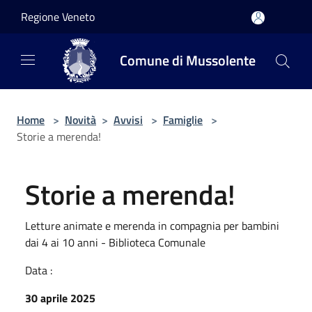
Salta al contenuto principale
Regione Veneto
Comune di Mussolente
Home
>
Novità
>
Avvisi
>
Famiglie
>
Storie a merenda!
Storie a merenda!
Letture animate e merenda in compagnia per bambini
dai 4 ai 10 anni - Biblioteca Comunale
Data :
30 aprile 2025