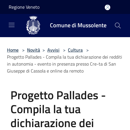
Salta al contenuto principale
Regione Veneto
Comune di Mussolente
Home
>
Novità
>
Avvisi
>
Cultura
>
Progetto Pallades - Compila la tua dichiarazione dei redditi
in autonomia - evento in presenza presso Cre-ta di San
Giuseppe di Cassola e online da remoto
Progetto Pallades -
Compila la tua
dichiarazione dei