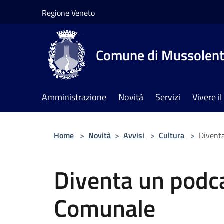
Salta al contenuto principale
Regione Veneto
Comune di Mussolen
Amministrazione
Novità
Servizi
Vivere 
Home
>
Novità
>
Avvisi
>
Cultura
>
Diventa
Diventa un podca
Comunale