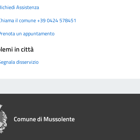
Richiedi Assistenza
Chiama il comune +39 0424 578451
Prenota un appuntamento
lemi in città
Segnala disservizio
Comune di Mussolente