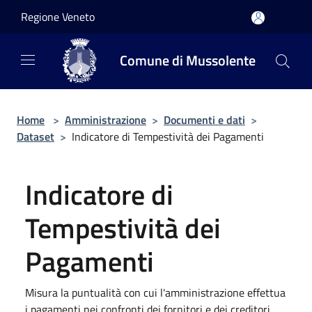
Salta al contenuto principale
Regione Veneto
Comune di Mussolente
Home
>
Amministrazione
>
Documenti e dati
>
Dataset
>
Indicatore di Tempestività dei Pagamenti
Indicatore di
Tempestività dei
Pagamenti
Misura la puntualità con cui l'amministrazione effettua
i pagamenti nei confronti dei fornitori e dei creditori,