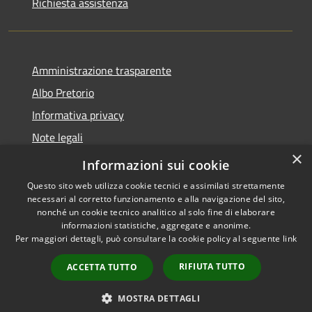
Richiesta assistenza
Amministrazione trasparente
Albo Pretorio
Informativa privacy
Note legali
×
Dichiarazione di accessibilità
Informazioni sui cookie
Questo sito web utilizza cookie tecnici e assimilati strettamente
necessari al corretto funzionamento e alla navigazione del sito,
nonché un cookie tecnico analitico al solo fine di elaborare
informazioni statistiche, aggregate e anonime.
RSS
Copyright © 2026 • Comune di
Per maggiori dettagli, può consultare la cookie policy al seguente
link
Accessibilità
Mussolente • Powered by
Privacy
Municipium
Accesso
•
RIFIUTA TUTTO
ACCETTA TUTTO
Cookie
redazione
Mappa del sito
MOSTRA DETTAGLI