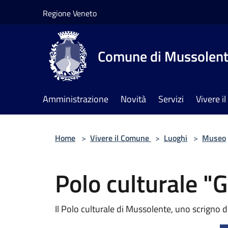
Salta al contenuto principale
Regione Veneto
Comune di Mussolen
Amministrazione
Novità
Servizi
Vivere 
Home
>
Vivere il Comune
>
Luoghi
>
Museo
Polo culturale "
Il Polo culturale di Mussolente, uno scrigno di 