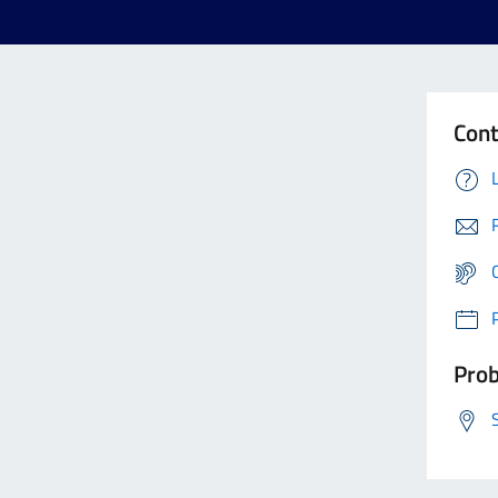
Cont
Prob