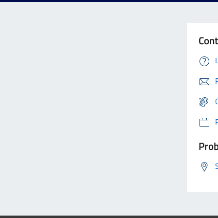
Cont
Prob