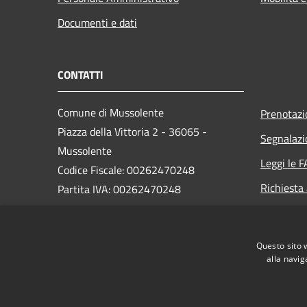
Documenti e dati
CONTATTI
Comune di Mussolente
Prenotaz
Piazza della Vittoria 2 - 36065 -
Segnalazi
Mussolente
Leggi le 
Codice Fiscale: 00262470248
Richiesta
Partita IVA: 00262470248
PEC:
protocollo@pec.comune.mussolente.vi.it
Questo sito 
Centralino Unico: 0424 578451
alla navig