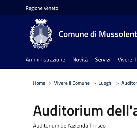
Salta al contenuto principale
Regione Veneto
Comune di Mussolen
Amministrazione
Novità
Servizi
Vivere 
Home
>
Vivere il Comune
>
Luoghi
>
Audito
Auditorium dell'
Auditorium dell'azienda Trinseo