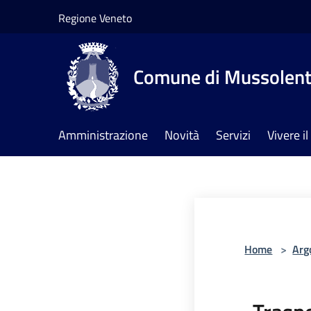
Salta al contenuto principale
Regione Veneto
Comune di Mussolen
Amministrazione
Novità
Servizi
Vivere 
Home
>
Arg