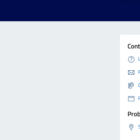
Cont
Prob