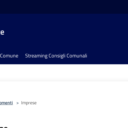
te
il Comune
Streaming Consigli Comunali
omenti
>
Imprese