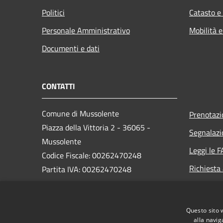
Politici
Catasto e
Personale Amministrativo
Mobilità e
Documenti e dati
CONTATTI
Comune di Mussolente
Prenotaz
Piazza della Vittoria 2 - 36065 -
Segnalazi
Mussolente
Leggi le 
Codice Fiscale: 00262470248
Richiesta
Partita IVA: 00262470248
PEC:
protocollo@pec.comune.mussolente.vi.it
Questo sito 
Centralino Unico: 0424 578451
alla navig