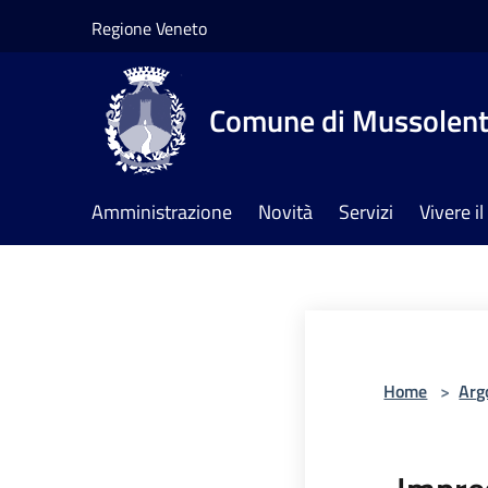
Salta al contenuto principale
Regione Veneto
Comune di Mussolen
Amministrazione
Novità
Servizi
Vivere 
Home
>
Arg