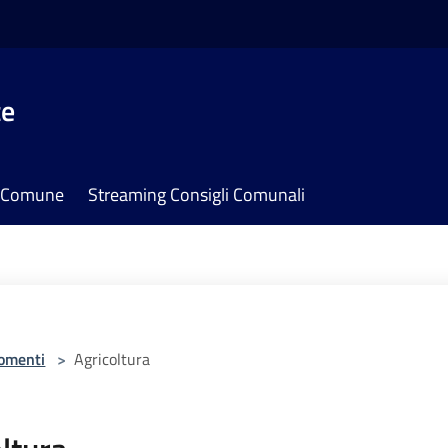
te
il Comune
Streaming Consigli Comunali
omenti
>
Agricoltura