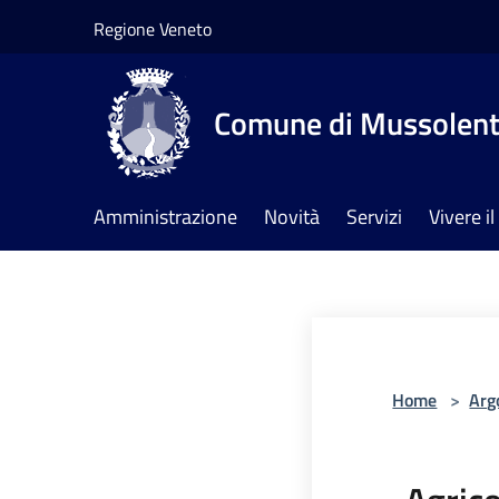
Salta al contenuto principale
Regione Veneto
Comune di Mussolen
Amministrazione
Novità
Servizi
Vivere 
Home
>
Arg