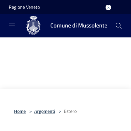
Salta al contenuto principale
Regione Veneto
Comune di Mussolente
Home
>
Argomenti
>
Estero