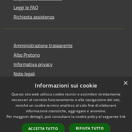
Leggi le FAQ
Richiesta assistenza
Amministrazione trasparente
Albo Pretorio
Informativa privacy
Note legali
×
Dichiarazione di accessibilità
Informazioni sui cookie
Questo sito web utilizza cookie tecnici e assimilati strettamente
necessari al corretto funzionamento e alla navigazione del sito,
nonché un cookie tecnico analitico al solo fine di elaborare
informazioni statistiche, aggregate e anonime.
RSS
Copyright © 2026 • Comune di
Per maggiori dettagli, può consultare la cookie policy al seguente
link
Accessibilità
Mussolente • Powered by
Privacy
Municipium
Accesso
•
RIFIUTA TUTTO
ACCETTA TUTTO