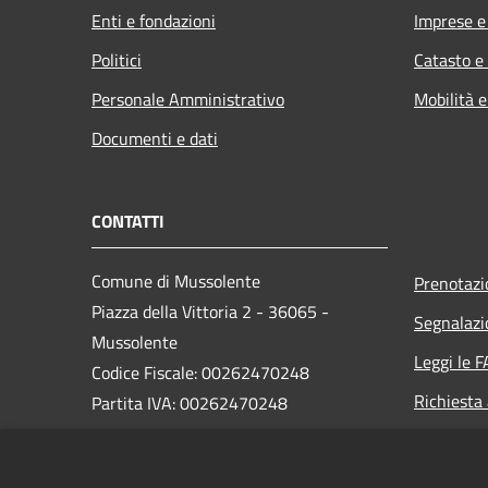
Enti e fondazioni
Imprese 
Politici
Catasto e
Personale Amministrativo
Mobilità e
Documenti e dati
CONTATTI
Comune di Mussolente
Prenotaz
Piazza della Vittoria 2 - 36065 -
Segnalazi
Mussolente
Leggi le 
Codice Fiscale: 00262470248
Richiesta
Partita IVA: 00262470248
PEC:
protocollo@pec.comune.mussolente.vi.it