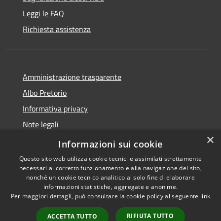
Leggi le FAQ
Richiesta assistenza
Amministrazione trasparente
Albo Pretorio
Informativa privacy
Note legali
×
Dichiarazione di accessibilità
Informazioni sui cookie
Questo sito web utilizza cookie tecnici e assimilati strettamente
necessari al corretto funzionamento e alla navigazione del sito,
nonché un cookie tecnico analitico al solo fine di elaborare
informazioni statistiche, aggregate e anonime.
RSS
Copyright © 2026 • Comune di
Per maggiori dettagli, può consultare la cookie policy al seguente
link
Accessibilità
Mussolente • Powered by
Privacy
Municipium
Accesso
•
RIFIUTA TUTTO
ACCETTA TUTTO