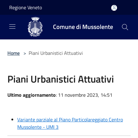
Salta al contenuto principale
Regione Veneto
Comune di Mussolente
Home
>
Piani Urbanistici Attuativi
Piani Urbanistici Attuativi
Ultimo aggiornamento
: 11 novembre 2023, 14:51
Variante parziale al Piano Particolareggiato Centro
Mussolente - UMI 3