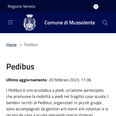
Salta al contenuto principale
Regione Veneto
Comune di Mussolente
Home
>
Pedibus
Pedibus
Ultimo aggiornamento
: 20 febbraio 2023, 11:36
l Pedibus è uno scuolabus a piedi, un’azione partecipata
che promuove la mobilità a piedi nel tragitto casa-scuola. I
bambini iscritti al Pedibus, organizzati in piccoli gruppi,
sono accompagnati da genitori e/o nonni e/o volontari e si
recano da casa a scuola seguendo precisi itinerari.